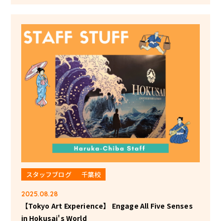
スタッフブログ
千葉校
2025.08.28
【Tokyo Art Experience】 Engage All Five Senses
in Hokusai's World