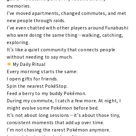
memories.
I’ve moved apartments, changed commutes, and met
new people through raids.
I’ve even chatted with other players around Funabashi
who were doing the same thing—walking, catching,
exploring.
It’s like a quiet community that connects people
without needing to say much.
My Daily Ritual
Every morning starts the same:
I open gifts for friends.
Spin the nearest PokéStop.
Feed a berry to my buddy Pokémon.
During my commute, I catch a few more. At night, I
might evolve some Pokémon before bed.
It’s not about long sessions—it’s about those tiny,
consistent moments that add up over time.
I’m not chasing the rarest Pokémon anymore.