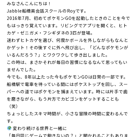
みなさんこんにちは！
Jabble船橋英会話スクールのRoyです。
2016年7月、初めてポケモンGOを起動したときのことを今で
もはっきり覚えています。リビングでアプリを開くと、ヒト
カゲ・ゼニガメ・フシギダネの3匹が登場。
迷わずヒトカゲを選び、何度かボールを外しながらもなんと
かゲット！その後すぐに外へ飛び出し、「どんなポケモンが
いるんだろう？」とワクワクして歩き出しました。
この時は、まさかそれが毎日の習慣になるなんて思ってもい
ませんでした。
今でも、8年以上たった今もポケモンGOは日常の一部です。
船橋駅で電車を待っている間にはポケストップを回し、スー
パーへの道ではポケモンを捕まえています。時には片手で歯
を磨きながら、もう片方でカビゴンをゲットすることも
（笑）
ちょっとしたスキマ時間が、小さな冒険の時間に変わるんで
す。
変わり続ける世界と一緒に
「毎日同じゲームで飽きないの？」と聞かれることもありま