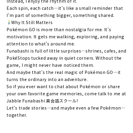
Instead, I enjoy the rhythm of it.
Each spin, each catch—it’s like a small reminder that
I’m part of something bigger, something shared.
Why It Still Matters
Pokémon GO is more than nostalgia for me. It’s
motivation. It gets me walking, exploring, and paying
attention to what’s around me.
Funabashi is full of little surprises—shrines, cafes, and
PokéStops tucked away in quiet corners. Without the
game, I might never have noticed them.
And maybe that’s the real magic of Pokémon GO—it
turns the ordinary into an adventure.
So if you ever want to chat about Pokémon or share
your own favorite game memories, come talk to me at
Jabble Funabashi 英会話スクール!
Let’s trade stories—and maybe even a few Pokémon—
together.