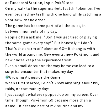
at Funabashi Station, I spin PokéStops.
On my walk to the supermarket, I catch Pokémon. I’ve
even brushed my teeth with one hand while catching a
Snorlax with the other.
The game has become part of all the quiet, in-
between moments of my day.
People often ask me, “Don’t you get tired of playing
the same game every day?” But honestly… I don’t.
That’s the charm of Pokémon GO—it changes with
the world around me. New events, new Pokémon, and
new places keep the experience fresh.
Even a small detour on the way home can lead to a
surprise encounter that makes my day.
Growing Alongside the Game
When I first started, I didn’t know anything about IVs,
raids, or community days.
I just caught whatever popped up on my screen. Over
time, though, Pokémon GO became more than a
game—it became part of my routine and my