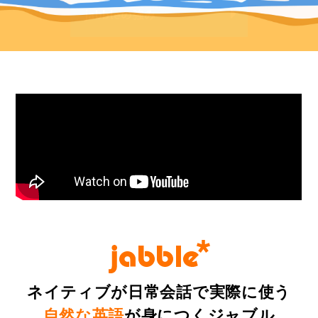
jabbleの強み
無料体験レッスン
各校紹介
ネイティブが⽇常会話で実際に使う
⾃然な英語
が⾝につくジャブル