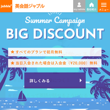
≡
各校紹介
my Jabble
メニュー
“
無料体験レッスン
エリア
Real English
No.１
の通いやすさを
”が学べる
英会話レッスン
お申し込み受付中！
⽬指して！
詳しくみる
本当の英会話⼒が⾝につく！
実際のレッスンを無料で体験！
首都圏の各主要駅から徒歩４分以内！
⾃信をもって英語が話せるようになる！
外国人講師によるマンツーマンレッスン！
安心の月謝制で始めやすく、続けやすい！