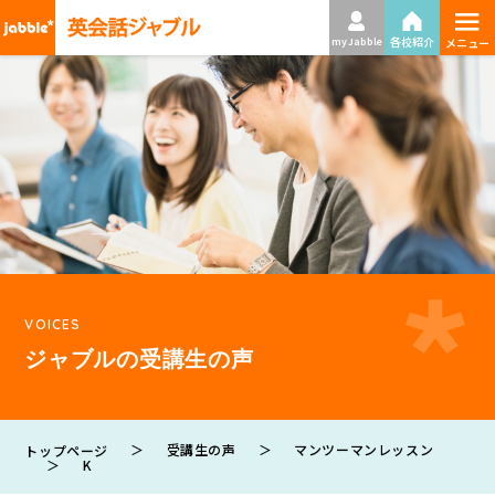
≡
各校紹介
my Jabble
メニュー
VOICES
ジャブルの受講生の声
＞
受講生の声
＞
マンツーマンレッスン
トップページ
＞
K