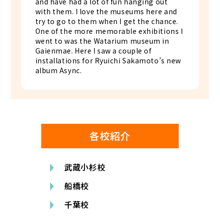
and have had a lot of fun hanging out
with them. I love the museums here and
try to go to them when I get the chance.
One of the more memorable exhibitions I
went to was the Watarium museum in
Gaienmae. Here I saw a couple of
installations for Ryuichi Sakamoto’s new
album Async.
各校紹介
武蔵小杉校
船橋校
千葉校