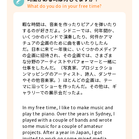
What do you do in your free time?
暇な時間は、音楽を作ったりピアノを弾いたり
するのが好きだよ。シドニーでは、何年間か、
いくつかのバンドで演奏したり、何件かアマ
チュアの企画のために曲を書いたりしたん
だ。日本に来て一年後に、いくつかのメディア
の企画に招待され、その企画では、さまざま
な分野のアーティストやパフォーマーと一緒に
仕事をしたんだ。（写真家、プロジェクショ
ンマッピングのアーティスト、詩人、ダンサー
やその他音楽家。）ほとんどの企画は、テー
マに沿ってショーを作ったんだ。その他は、ギ
ャラリーでの展示会だったよ。
In my free time, I like to make music and
play the piano. Over the years in Sydney, I
played with a couple of bands and wrote
some music for a couple of amateur
projects. After a year in Japan, I got
invited to work on some mixed media