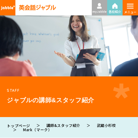
≡
各校紹介
my Jabble
メニュー
STAFF
ジャブルの講師&スタッフ紹介
＞
講師&スタッフ紹介
＞
武蔵小杉校
トップページ
＞
Mark（マーク）