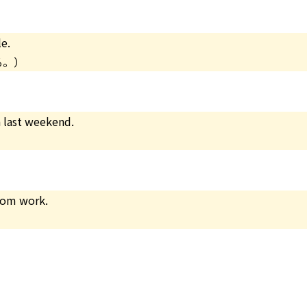
e.
る。）
 last weekend.
from work.