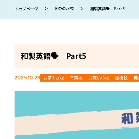
＞
お茶の水校
＞
トップページ
和製英語🗣 Part5
和製英語🗣 Part5
2025.10.28
お茶の水校
千葉校
武蔵小杉校
船橋校
英