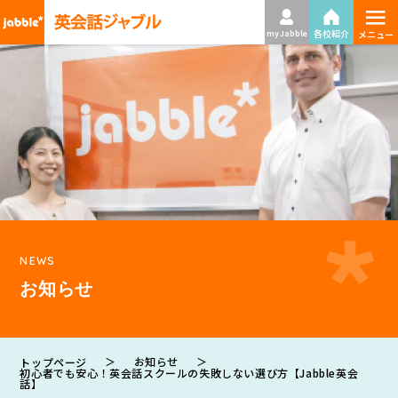
≡
各校紹介
my Jabble
メニュー
NEWS
お知らせ
＞
お知らせ
＞
トップページ
初心者でも安心！英会話スクールの失敗しない選び方【Jabble英会
話】