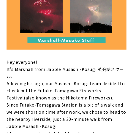
Hey everyone!
It’s Marshall from Jabble Musashi-Kosugi 英会話スクー
ル.
A few nights ago, our Musashi-Kosugi team decided to
check out the Futako-Tamagawa Fireworks
Festival(also known as the Nikotama Fireworks).
Since Futako-Tamagawa Station is a bit of a walk and
we were short on time after work, we chose to head to
the nearby riverside, just a 20-minute walk from
Jabble Musashi-Kosugi.