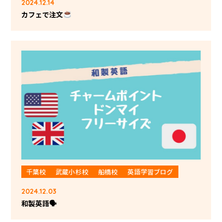
2024.12.14
カフェで注文
千葉校
武蔵小杉校
船橋校
英語学習ブログ
2024.12.03
和製英語🗣