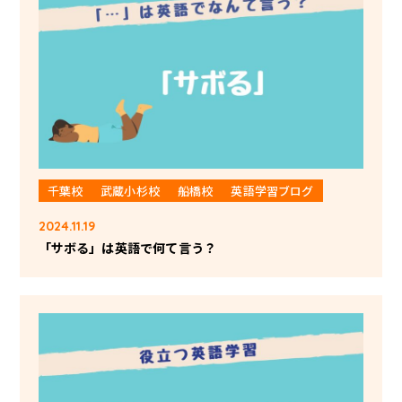
千葉校
武蔵小杉校
船橋校
英語学習ブログ
2024.11.19
「サボる」は英語で何て言う？