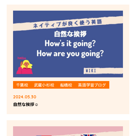
千葉校
武蔵小杉校
船橋校
英語学習ブログ
2024.05.30
自然な挨拶☺