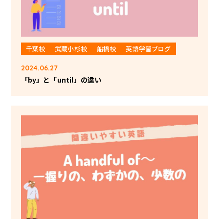
千葉校
武蔵小杉校
船橋校
英語学習ブログ
2024.06.27
「by」と「until」の違い