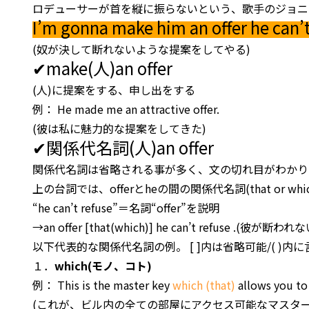
ロデューサーが首を縦に振らないという、歌手のジョニ
I’m gonna make him an offer he can’t
(奴が決して断れないような提案をしてやる)
✔make(人)an offer
(人)に提案をする、申し出をする
例： He made me an attractive offer.
(彼は私に魅力的な提案をしてきた)
✔関係代名詞(人)an offer
関係代名詞は省略される事が多く、文の切れ目がわかり
上の台詞では、offerとheの間の関係代名詞(that or w
“he can’t refuse”＝名詞“offer”を説明
→an offer [that(which)] he can’t refuse .(彼が断わ
以下代表的な関係代名詞の例。 [ ]内は省略可能/( )内
１．
which(モノ、コト)
例： This is the master key
which (that)
allows you to
(これが、ビル内の全ての部屋にアクセス可能なマスター