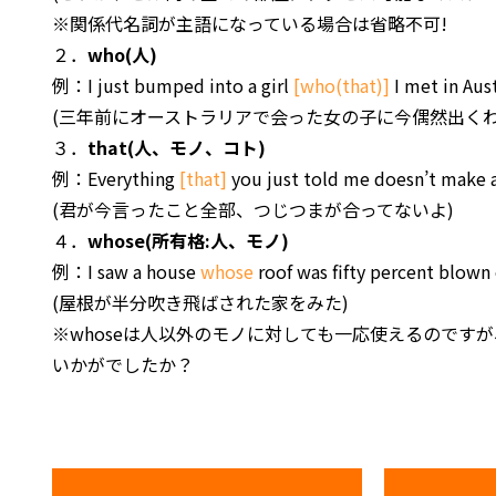
※関係代名詞が主語になっている場合は省略不可!
２．
who(人)
例：I just bumped into a girl
[who(that)]
I met in Aus
(三年前にオーストラリアで会った女の子に今偶然出くわ
３．
that(人、モノ、コト)
例：Everything
[that]
you just told me doesn’t make a
(君が今言ったこと全部、つじつまが合ってないよ)
４．
whose(所有格:人、モノ)
例：I saw a house
whose
roof was fifty percent blown 
(屋根が半分吹き飛ばされた家をみた)
※whoseは人以外のモノに対しても一応使えるのです
いかがでしたか？