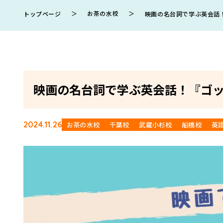
＞
お茶の水校
＞
トップページ
映画の名台詞で学ぶ英会話
映画の名台詞で学ぶ英会話！『ゴ
2024.11.26
お茶の水校
千葉校
武蔵小杉校
船橋校
英