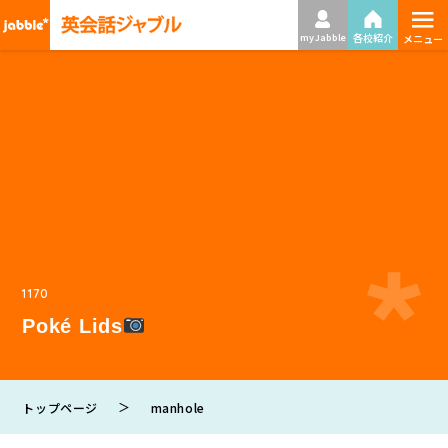
≡
各校紹介
my Jabble
メニュー
1170
Poké Lids
＞
トップページ
manhole