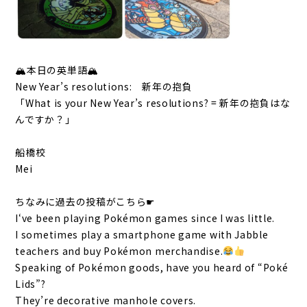
🏔本日の英単語🏔
New Year’s resolutions: 新年の抱負
「What is your New Year’s resolutions? = 新年の抱負はな
んですか？」
船橋校
Mei
ちなみに過去の投稿がこちら☛
I‘ve been playing Pokémon games since I was little.
I sometimes play a smartphone game with Jabble
teachers and buy Pokémon merchandise.
Speaking of Pokémon goods, have you heard of “Poké
Lids”?
They’re decorative manhole covers.