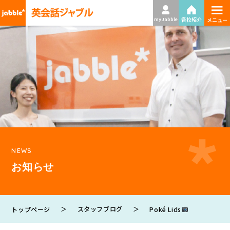
≡
各校紹介
my Jabble
メニュー
NEWS
お知らせ
＞
スタッフブログ
＞
Poké Lids
トップページ