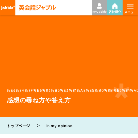
≡
各校紹介
my Jabble
メニュー
%E6%84%9F%E6%83%B3%E3%81%AE%E5%B0%8B%E3%81%A
感想の尋ね方や答え方
＞
トップページ
In my opinion…