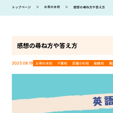
＞
お茶の水校
＞
トップページ
感想の尋ね方や答え方
感想の尋ね方や答え方
2025.08.19
お茶の水校
千葉校
武蔵小杉校
船橋校
英