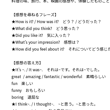
料理の味、旅行、本、映画の感想や、体験したものごと
【感想を尋ねるフレーズ】
★How is it? / How was it?
どう？ / どうだった？
★What did you think?
どう思った？
★Did you like it?
気に入った？
★What’s your impression?
感想は？
★How did you feel about it?
それについてどう感じ
【感想の答え方】
★It’s ~. / It was~. それは~です。それは~でした。
great / amazing / fantastic / wonderful 素晴らしい
fun 楽しい
funny おもしろい
boring 退屈な
★I think~. / I thought~.
~と思う。~と思った。