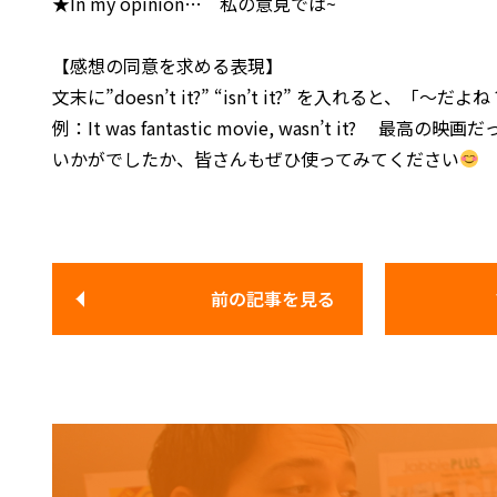
★In my opinion…
私の意見では~
【感想の同意を求める表現】
文末に”doesn’t it?” “isn’t it?” を入れ
例：It was fantastic movie, wasn’t it? 最高の
いかがでしたか、皆さんもぜひ使ってみてください
前の記事
を見る