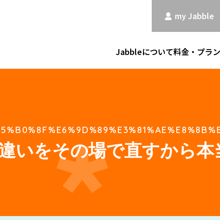
my Jabble
Jabbleについて
料金・プラ
5%B0%8F%E6%9D%89%E3%81%AE%E8%8B%B
違いをその場で直すから本