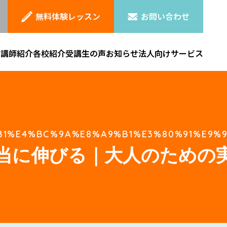
無料体験レッスン
お問い合わせ
ン
講師紹介
各校紹介
受講生の声
お知らせ
法人向けサービス
1%E4%BC%9A%E8%A9%B1%E3%80%91%E9%96
当に伸びる｜大人のための