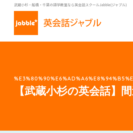
武蔵小杉・船橋・千葉の語学教室なら英会話スクールJabble(ジャブル)
%E3%80%90%E6%AD%A6%E8%94%B5%E
【武蔵小杉の英会話】間