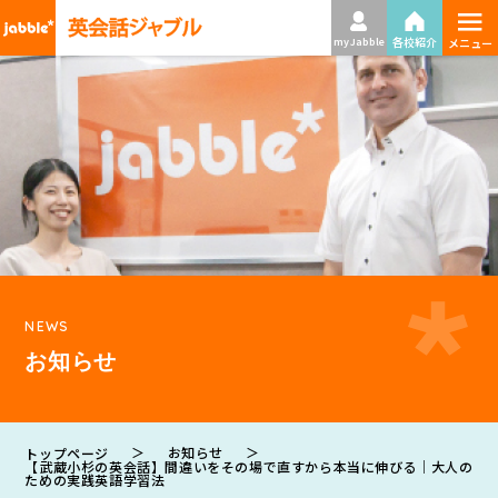
≡
各校紹介
my Jabble
メニュー
NEWS
お知らせ
＞
お知らせ
＞
トップページ
【武蔵小杉の英会話】間違いをその場で直すから本当に伸びる｜大人の
ための実践英語学習法