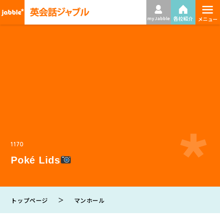
≡
各校紹介
my Jabble
メニュー
1170
Poké Lids
＞
トップページ
マンホール