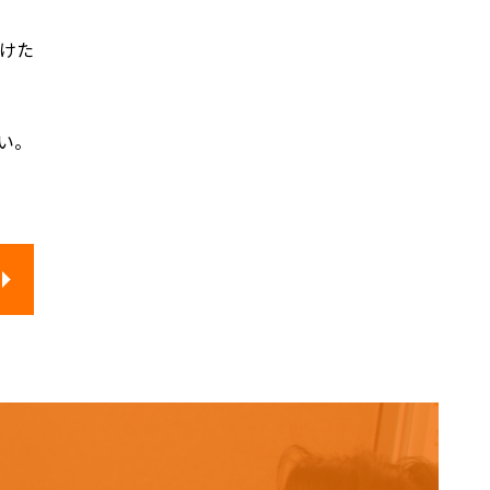
けた
い。