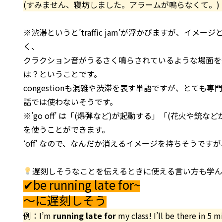
(すみません、寝坊しました。アラームが鳴らなくて。)
※渋滞というと’traffic jam’が浮かびますが、
く、
クラクション音がうるさく鳴らされているような場面を
は？ということです。
congestionも混雑や渋滞を表す単語ですが、とて
話では使わないそうです。
※’go off’ は「(爆弾など)が起動する」「(花火や銃な
を使うことができます。
‘off’ なので、なんだか消えるイメージを持ちそうで
遅刻しそうなことを伝えるときに使える言い方も学
✔be running late for~
～に遅刻しそう
例：I’m
running late for
my class! I’ll be there in 5 