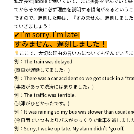
私が長年jabbleで働いていて、また英語を学んでい
てからその後に必ず理由を説明する傾向があるというこ
ですので、遅刻した時は、『すみません、遅刻しました
ていきましょう！
✔I’m sorry. I’m late!
すみません、遅刻しました！
ここで、大切な理由の言い方についても学んでいきま
例：The train was delayed.
(電車が遅延してました。)
例：There was a car accident so we got stuck in a *traf
(事故があって渋滞にはまりました。)
例：The traffic was terrible.
(渋滞がひどかったです。)
例：It was raining so my bus was slower than usual and
(今日雨でいつもよりバスがゆっくりで電車を逃しました
例：Sorry, I woke up late. My alarm didn’t *go off.