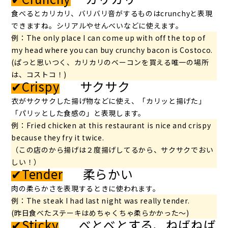
食べるとカリカリ、バリバリ音がするものはcrunchyと表現
できますね。シリアルやせんべいなどに使えます。
例：The only place I can come up with off the top of
my head where you can buy crunchy bacon is Costoco.
(ぱっと思いつく、カリカリのベーコンを買える唯一の場所
は、コストコ！)
✔Crispy
サクサク
衣がサクサクした揚げ物などに使え、「カリッと揚げた」
「パリッとした食感の」と表現します。
例：Frieⅾ chicken at this restaurant is nice and crispy
because they fry it twice.
（この店のから揚げは２度揚げしてるから、サクサクでおい
しい！）
✔Tender
柔らかい
肉の柔らかさを表現するときに使われます。
例：The steak I had last night was really tender.
(昨日食べたステーキはめちゃくちゃ柔らかかった～)
✔Sticky
べとべとする、ねばねば