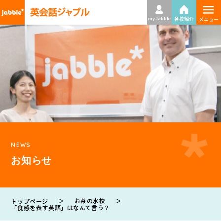
≡
各校紹介
my Jabble
メニュー
NEWS
お知らせ
＞
お茶の水校
＞
トップページ
「食感を表す英語」はなんて言う？