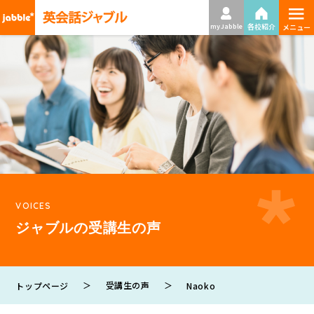
≡
各校紹介
my Jabble
メニュー
VOICES
ジャブルの受講生の声
＞
受講生の声
＞
トップページ
Naoko