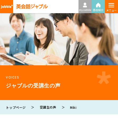
≡
各校紹介
my Jabble
メニュー
VOICES
ジャブルの受講生の声
＞
受講生の声
＞
トップページ
Miki