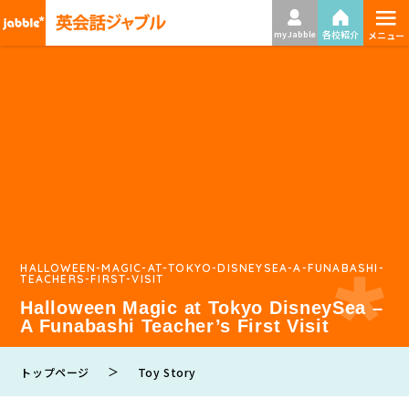
≡
各校紹介
my Jabble
メニュー
HALLOWEEN-MAGIC-AT-TOKYO-DISNEYSEA-A-FUNABASHI-
TEACHERS-FIRST-VISIT
Halloween Magic at Tokyo DisneySea –
A Funabashi Teacher’s First Visit
＞
トップページ
Toy Story