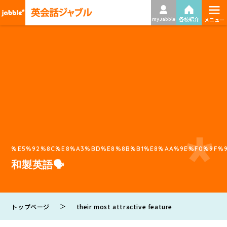
≡
各校紹介
my Jabble
メニュー
%E5%92%8C%E8%A3%BD%E8%8B%B1%E8%AA%9E%F0%9F%9
和製英語🗣
＞
トップページ
their most attractive feature