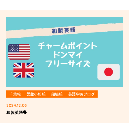
千葉校
武蔵小杉校
船橋校
英語学習ブログ
2024.12.03
和製英語🗣