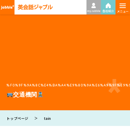
≡
各校紹介
my Jabble
メニュー
%F0%9F%9A%8C%E4%BA%A4%E9%80%9A%E6%A9%9F%E9%
交通機関
＞
トップページ
tain