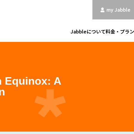
my Jabble
Jabbleについて
料金・プラ
n Equinox: A
n