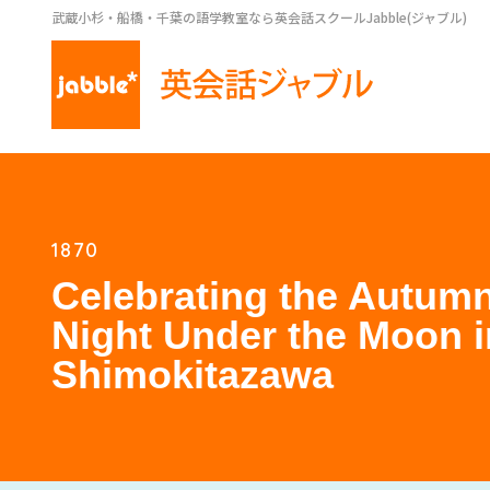
武蔵小杉・船橋・千葉の語学教室なら英会話スクールJabble(ジャブル)
1870
Celebrating the Autum
Night Under the Moon i
Shimokitazawa