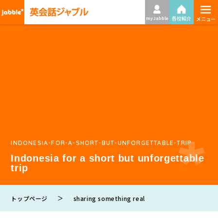
≡
各校紹介
my Jabble
メニュー
INDONESIA-FOR-A-SHORT-BUT-UNFORGETTABLE-TRIP
Indonesia for a short but unforgettable
trip
＞
トップページ
sharing something real