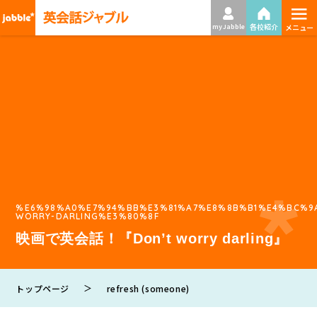
≡
各校紹介
my Jabble
メニュー
%E6%98%A0%E7%94%BB%E3%81%A7%E8%8B%B1%E4%BC%9
WORRY-DARLING%E3%80%8F
映画で英会話！『Don’t worry darling』
＞
トップページ
refresh (someone)