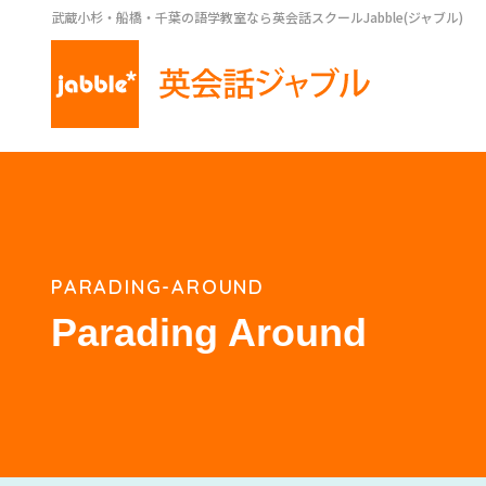
武蔵小杉・船橋・千葉の語学教室なら英会話スクールJabble(ジャブル)
PARADING-AROUND
Parading Around