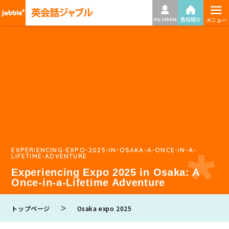
≡
各校紹介
my Jabble
メニュー
EXPERIENCING-EXPO-2025-IN-OSAKA-A-ONCE-IN-A-
LIFETIME-ADVENTURE
Experiencing Expo 2025 in Osaka: A
Once-in-a-Lifetime Adventure
＞
トップページ
Osaka expo 2025