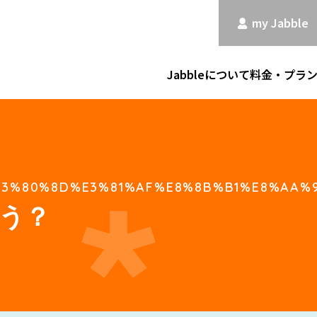
my Jabble
Jabbleについて
料金・プラ
3%80%8D%E3%81%AF%E8%8B%B1%E8%AA%9
う？