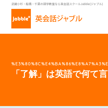
武蔵小杉・船橋・千葉の語学教室なら英会話スクールJabble(ジャブル)
%E3%80%8C%E4%BA%86%E8%A7%A3%E
「了解」は英語で何て言