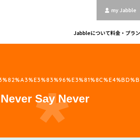
my Jabble
Jabbleについて
料金・プラ
3%82%A3%E3%83%96%E3%81%8C%E4%BD%B
r Say Never