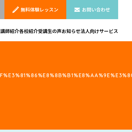
無料体験レッスン
お問い合わせ
ン
講師紹介
各校紹介
受講生の声
お知らせ
法人向けサービス
F%E3%81%86%E8%8B%B1%E8%AA%9E%E3%8