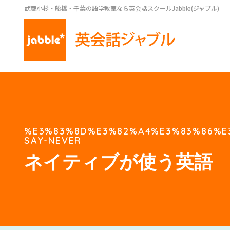
武蔵小杉・船橋・千葉の語学教室なら英会話スクールJabble(ジャブル)
%E3%83%8D%E3%82%A4%E3%83%86%E
SAY-NEVER
ネイティブが使う英語 Neve