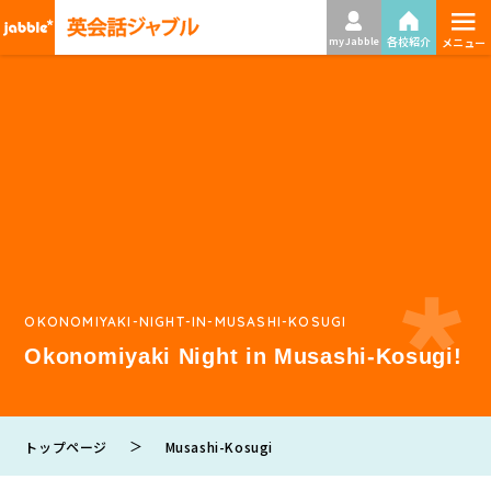
≡
各校紹介
my Jabble
メニュー
OKONOMIYAKI-NIGHT-IN-MUSASHI-KOSUGI
Okonomiyaki Night in Musashi-Kosugi!
＞
トップページ
Musashi-Kosugi