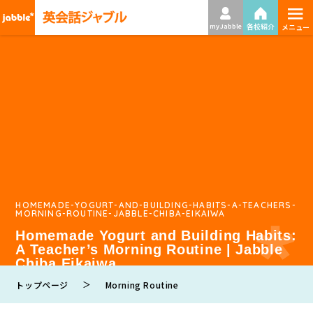
≡
各校紹介
my Jabble
メニュー
HOMEMADE-YOGURT-AND-BUILDING-HABITS-A-TEACHERS-
MORNING-ROUTINE-JABBLE-CHIBA-EIKAIWA
Homemade Yogurt and Building Habits:
A Teacher’s Morning Routine | Jabble
Chiba Eikaiwa
＞
トップページ
Morning Routine