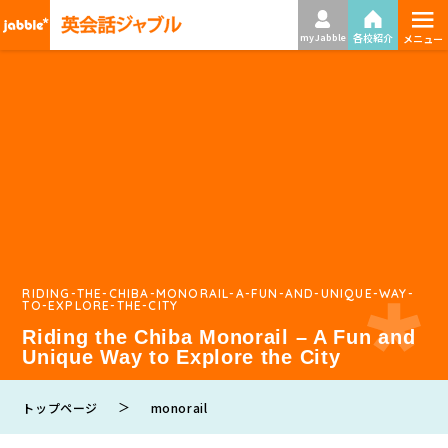
≡
各校紹介
my Jabble
メニュー
RIDING-THE-CHIBA-MONORAIL-A-FUN-AND-UNIQUE-WAY-
TO-EXPLORE-THE-CITY
Riding the Chiba Monorail – A Fun and
Unique Way to Explore the City
＞
トップページ
monorail