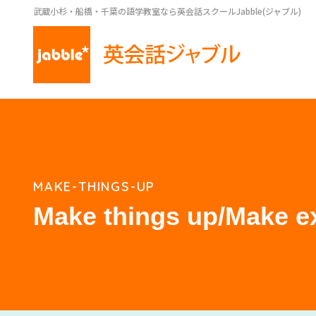
武蔵小杉・船橋・千葉の語学教室なら英会話スクールJabble(ジャブル)
MAKE-THINGS-UP
Make things up/Make e