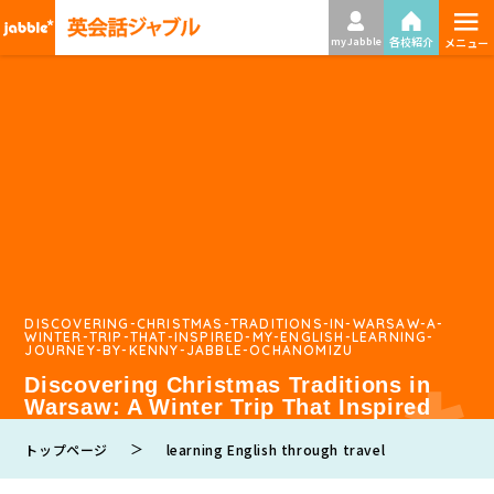
≡
各校紹介
my Jabble
メニュー
DISCOVERING-CHRISTMAS-TRADITIONS-IN-WARSAW-A-
WINTER-TRIP-THAT-INSPIRED-MY-ENGLISH-LEARNING-
JOURNEY-BY-KENNY-JABBLE-OCHANOMIZU
Discovering Christmas Traditions in
Warsaw: A Winter Trip That Inspired
My English Learning Journey by Kenny
＞
| Jabble Ochanomizu
トップページ
learning English through travel