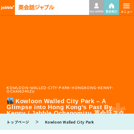
≡
各校紹介
my Jabble
メニュー
KOWLOON-WALLED-CITY-PARK-HONGKONG-KENNY-
OCHANOMIZU
Kowloon Walled City Park – A
Glimpse into Hong Kong’s Past By
Kenny / Jabble Ochanomizu 英会話スク
ール
＞
トップページ
Kowloon Walled City Park