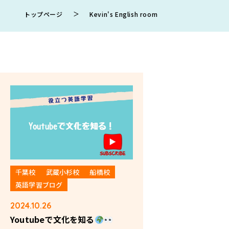
＞
トップページ
Kevin's English room
千葉校
武蔵小杉校
船橋校
英語学習ブログ
2024.10.26
Youtubeで文化を知る