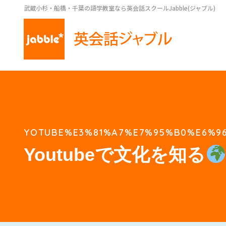
武蔵小杉・船橋・千葉の語学教室なら英会話スクールJabble(ジャブル)
YOTUBE%E3%81%A7%E7%95%B0%E6%9
Youtubeで文化を知る