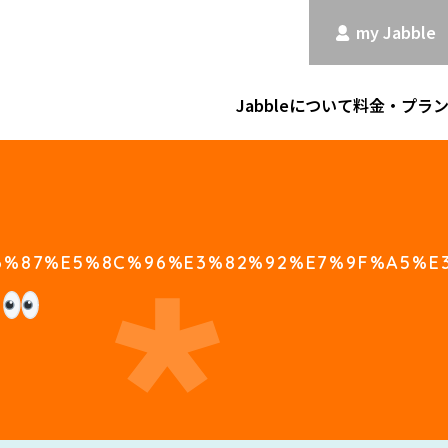
my Jabble
Jabbleについて
料金・プラ
6%87%E5%8C%96%E3%82%92%E7%9F%A5%E