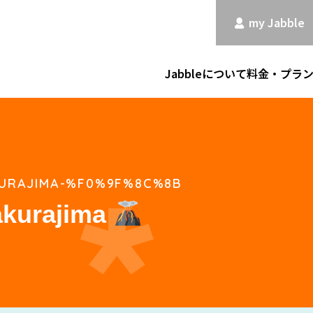
my Jabble
Jabbleについて
料金・プラ
URAJIMA-%F0%9F%8C%8B
akurajima