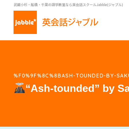
武蔵小杉・船橋・千葉の語学教室なら英会話スクールJabble(ジャブル)
%F0%9F%8C%8BASH-TOUNDED-BY-SAK
“Ash-tounded” by S