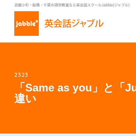
武蔵小杉・船橋・千葉の語学教室なら英会話スクールJabble(ジャブル)
2323
「Same as you」と「Jus
違い