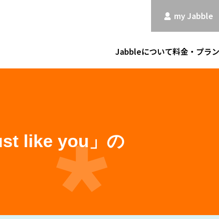
my Jabble
Jabbleについて
料金・プラ
t like you」の