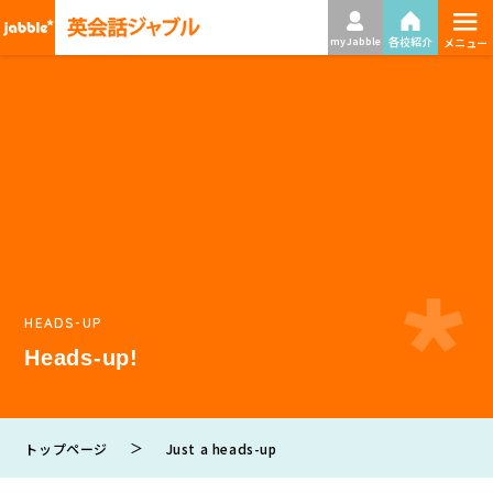
≡
各校紹介
my Jabble
メニュー
HEADS-UP
Heads-up!
＞
トップページ
Just a heads-up