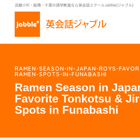
武蔵小杉・船橋・千葉の語学教室なら英会話スクールJabble(ジャブル)
RAMEN-SEASON-IN-JAPAN-ROYS-FAVOR
RAMEN-SPOTS-IN-FUNABASHI
Ramen Season in Japan
Favorite Tonkotsu & Ji
Spots in Funabashi