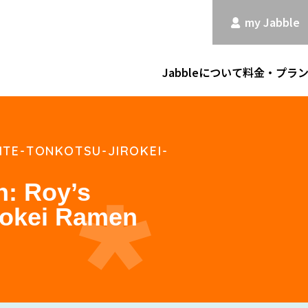
my Jabble
Jabbleについて
料金・プラ
ITE-TONKOTSU-JIROKEI-
: Roy’s
rokei Ramen