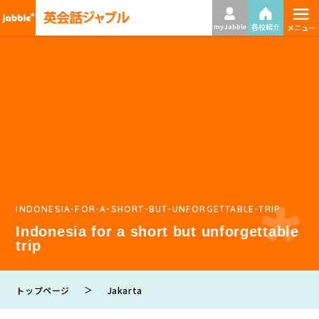
≡
各校紹介
my Jabble
メニュー
INDONESIA-FOR-A-SHORT-BUT-UNFORGETTABLE-TRIP
Indonesia for a short but unforgettable
trip
＞
トップページ
Jakarta