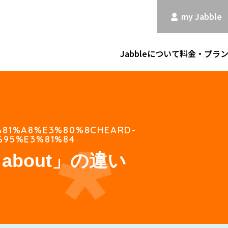
my Jabble
Jabbleについて
料金・プラ
%81%A8%E3%80%8CHEARD-
%95%E3%81%84
d about」の違い