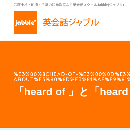
武蔵小杉・船橋・千葉の語学教室なら英会話スクールJabble(ジャブル)
%E3%80%8CHEAD-OF-%E3%80%8D%E3
ABOUT%E3%80%8D%E3%81%AE%E9%81
「heard of 」と「hear