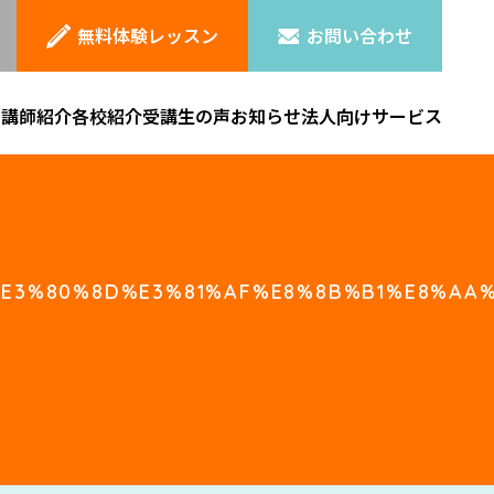
無料体験レッスン
お問い合わせ
ン
講師紹介
各校紹介
受講生の声
お知らせ
法人向けサービス
%E3%80%8D%E3%81%AF%E8%8B%B1%E8%AA