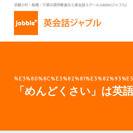
武蔵小杉・船橋・千葉の語学教室なら英会話スクールJabble(ジャブル)
%E3%80%8C%E3%82%81%E3%82%93%E
「めんどくさい」は英