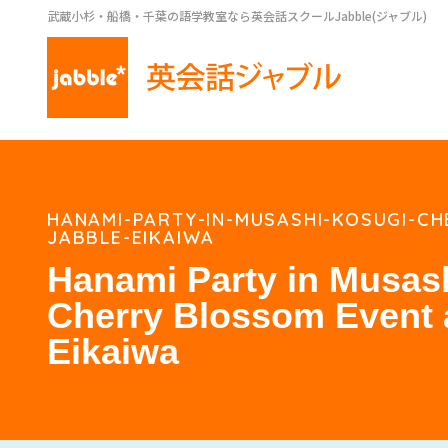
武蔵小杉・船橋・千葉の語学教室なら英会話スクールJabble(ジャブル)
HANAMI-PARTY-IN-MUSASHI-KOSUGI-C
JABBLE-EIKAIWA
Hanami Party in Musash
Cherry Blossom Event 
Eikaiwa