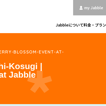
my Jabble
Jabbleについて
料金・プラ
HERRY-BLOSSOM-EVENT-AT-
i-Kosugi |
at Jabble