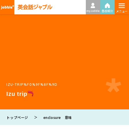
≡
各校紹介
my Jabble
メニュー
IZU-TRIP%F0%9F%8F%9D
Izu trip
＞
トップページ
enclosure 意味