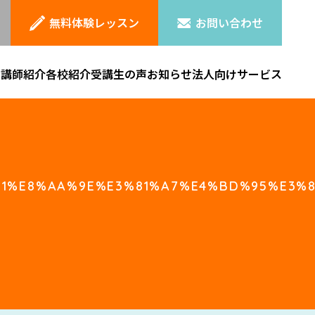
無料体験レッスン
お問い合わせ
ン
講師紹介
各校紹介
受講生の声
お知らせ
法人向けサービス
1%E8%AA%9E%E3%81%A7%E4%BD%95%E3%8