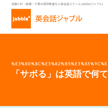
武蔵小杉・船橋・千葉の語学教室なら英会話スクールJabble(ジャブル)
%E3%80%8C%E3%82%B5%E3%83%9C%E
「サボる」は英語で何