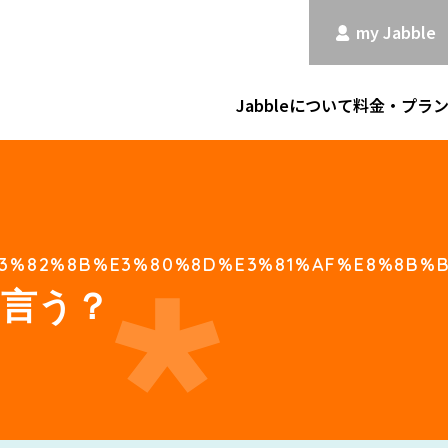
my Jabble
Jabbleについて
料金・プラ
3%82%8B%E3%80%8D%E3%81%AF%E8%8B%B
て言う？